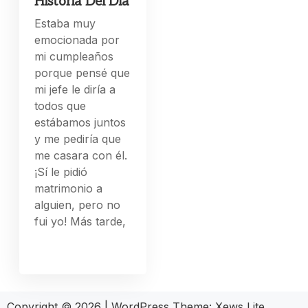
Historia Del Día
Estaba muy
emocionada por
mi cumpleaños
porque pensé que
mi jefe le diría a
todos que
estábamos juntos
y me pediría que
me casara con él.
¡Sí le pidió
matrimonio a
alguien, pero no
fui yo! Más tarde,
Copyright © 2026
|
WordPress Theme:
Xews Lite