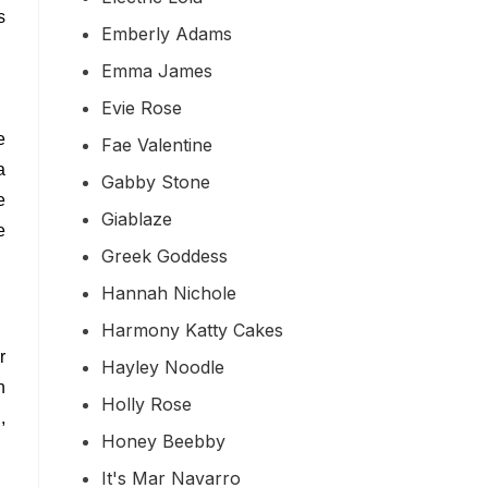
s
Emberly Adams
Emma James
Evie Rose
e
Fae Valentine
a
Gabby Stone
e
Giablaze
e
Greek Goddess
Hannah Nichole
Harmony Katty Cakes
r
Hayley Noodle
n
Holly Rose
,
Honey Beebby
It's Mar Navarro