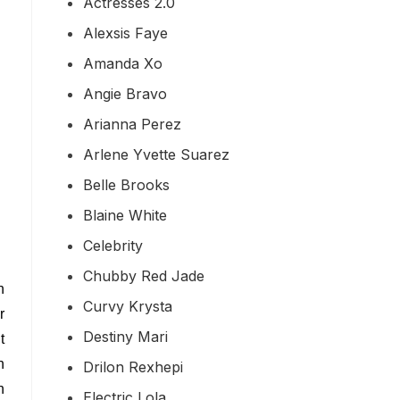
Actresses 2.0
Alexsis Faye
Amanda Xo
Angie Bravo
Arianna Perez
Arlene Yvette Suarez
Belle Brooks
Blaine White
Celebrity
Chubby Red Jade
n
Curvy Krysta
r
Destiny Mari
t
n
Drilon Rexhepi
n
Electric Lola