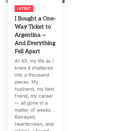
LATEST
I Bought a One-
Way Ticket to
Argentina —
And Everything
Fell Apart
At 45, my life as I
knew it shattered
into a thousand
pieces. My
husband, my best
friend, my career
— all gone in a
matter of weeks.
Betrayed,
heartbroken, and
jobless, I found