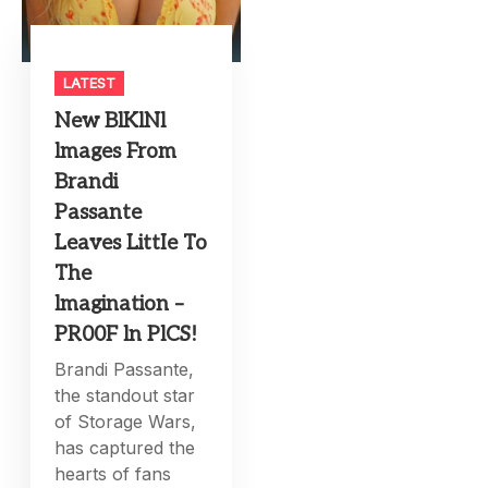
LATEST
New BlKlNl
lmages From
Brandi
Passante
Leaves LittIe To
The
lmagination –
PR00F ln PlCS!
Brandi Passante,
the standout star
of Storage Wars,
has captured the
hearts of fans