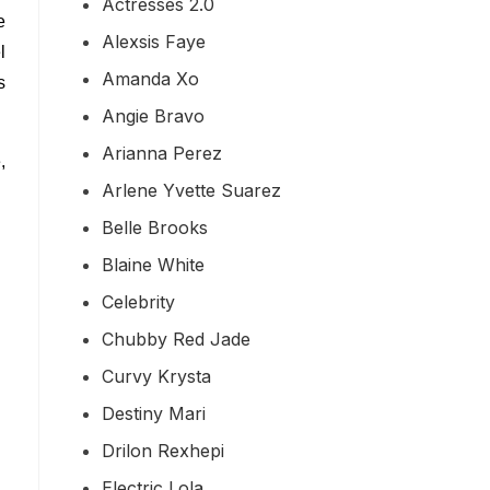
Actresses 2.0
e
Alexsis Faye
l
Amanda Xo
s
Angie Bravo
Arianna Perez
,
Arlene Yvette Suarez
Belle Brooks
Blaine White
Celebrity
Chubby Red Jade
Curvy Krysta
Destiny Mari
Drilon Rexhepi
Electric Lola