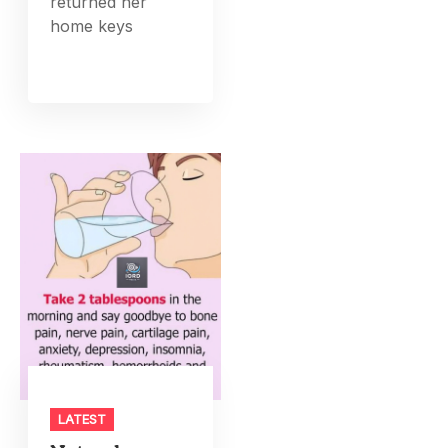
returned her
home keys
LATEST