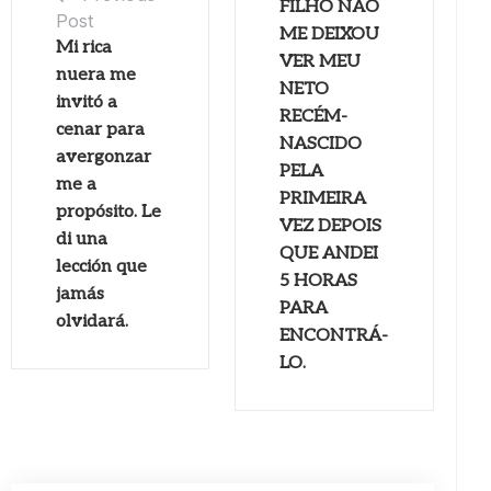
FILHO NÃO
Post
ME DEIXOU
Mi rica
VER MEU
nuera me
NETO
invitó a
RECÉM-
cenar para
NASCIDO
avergonzar
PELA
me a
PRIMEIRA
propósito. Le
VEZ DEPOIS
di una
QUE ANDEI
lección que
5 HORAS
jamás
PARA
olvidará.
ENCONTRÁ-
LO.