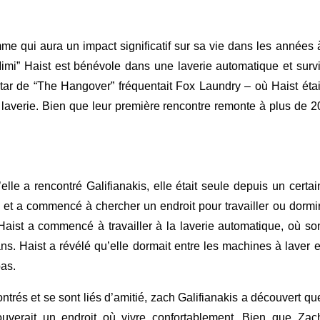
me qui aura un impact significatif sur sa vie dans les années 
“Mimi” Haist est bénévole dans une laverie automatique et survi
tar de “The Hangover” fréquentait Fox Laundry – où Haist étai
a laverie. Bien que leur première rencontre remonte à plus de 2
lle a rencontré Galifianakis, elle était seule depuis un certai
 et a commencé à chercher un endroit pour travailler ou dormir
aist a commencé à travailler à la laverie automatique, où so
ns. Haist a révélé qu’elle dormait entre les machines à laver e
pas.
ntrés et se sont liés d’amitié, zach Galifianakis a découvert qu
 trouverait un endroit où vivre confortablement. Bien que Zac