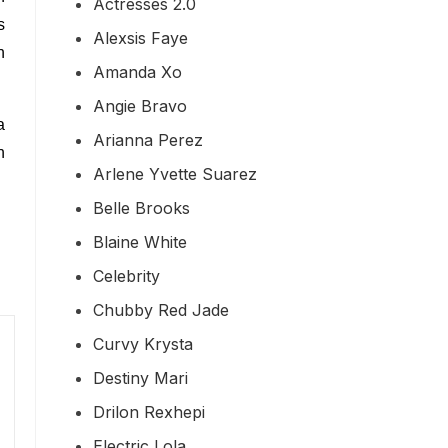
Actresses 2.0
s
Alexsis Faye
h
Amanda Xo
Angie Bravo
a
Arianna Perez
n
Arlene Yvette Suarez
Belle Brooks
Blaine White
Celebrity
Chubby Red Jade
Curvy Krysta
Destiny Mari
Drilon Rexhepi
Electric Lola