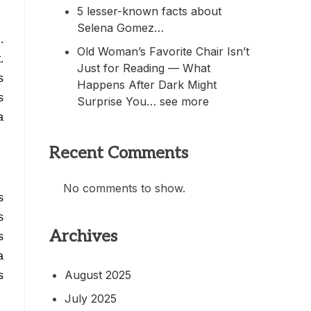
5 lesser-known facts about
Selena Gomez…
.
Old Woman’s Favorite Chair Isn’t
.
Just for Reading — What
s
Happens After Dark Might
s
Surprise You… see more
a
Recent Comments
No comments to show.
s
s
Archives
s
a
August 2025
s
July 2025