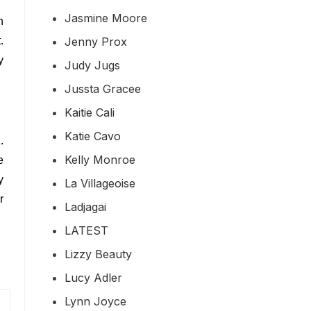
Jasmine Moore
n
Jenny Prox
.
y
Judy Jugs
Jussta Gracee
Kaitie Cali
Katie Cavo
.
Kelly Monroe
e
y
La Villageoise
r
Ladjagai
LATEST
Lizzy Beauty
Lucy Adler
Lynn Joyce