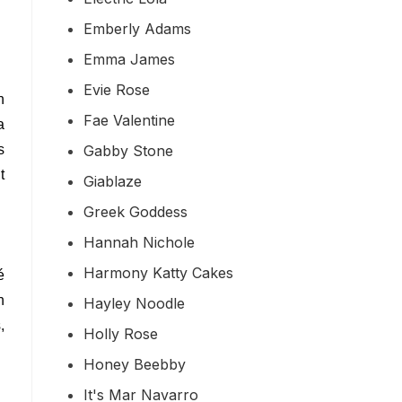
Emberly Adams
Emma James
Evie Rose
h
Fae Valentine
a
Gabby Stone
s
t
Giablaze
Greek Goddess
Hannah Nichole
Harmony Katty Cakes
é
n
Hayley Noodle
,
Holly Rose
Honey Beebby
It's Mar Navarro