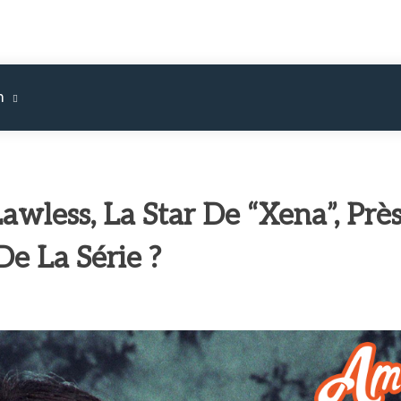
m
awless, La Star De “Xena”, Prè
e La Série ?