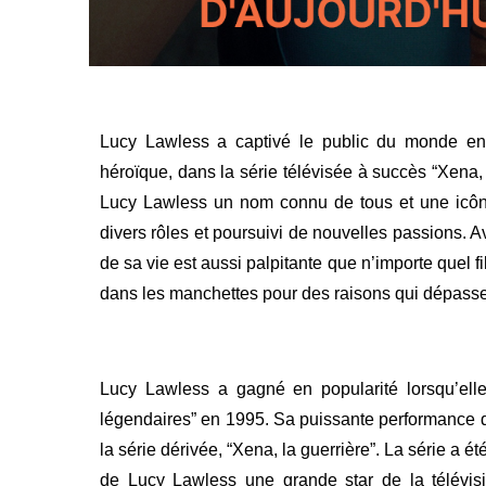
Lucy Lawless a captivé le public du monde enti
héroïque, dans la série télévisée à succès “Xena, 
Lucy Lawless un nom connu de tous et une icône
divers rôles et poursuivi de nouvelles passions. Av
de sa vie est aussi palpitante que n’importe quel fi
dans les manchettes pour des raisons qui dépassen
Lucy Lawless a gagné en popularité lorsqu’el
légendaires” en 1995. Sa puissante performance dans
la série dérivée, “Xena, la guerrière”. L
a série a ét
de Lucy Lawless une grande star de la télévisio