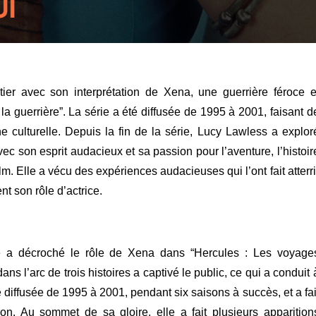
er avec son interprétation de Xena, une guerrière féroce e
la guerrière”. La série a été diffusée de 1995 à 2001, faisant d
 culturelle.
Depuis la fin de la série, Lucy Lawless a explor
ec son esprit audacieux et sa passion pour l’aventure, l’histoir
lm. Elle a vécu des expériences audacieuses qui l’ont fait atterri
t son rôle d’actrice.
le a décroché le rôle de Xena dans “Hercules : Les voyage
 l’arc de trois histoires a captivé le public, ce qui a conduit 
é diffusée de 1995 à 2001, pendant six saisons à succès, et a fai
n. Au sommet de sa gloire, elle a fait plusieurs apparition