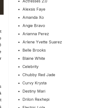
Actresses 2.0
Alexsis Faye
Amanda Xo
Angie Bravo
t
Arianna Perez
e
Arlene Yvette Suarez
é
Belle Brooks
e
Blaine White
r
Celebrity
Chubby Red Jade
Curvy Krysta
s
Destiny Mari
à
Drilon Rexhepi
t
s
Electric Lola