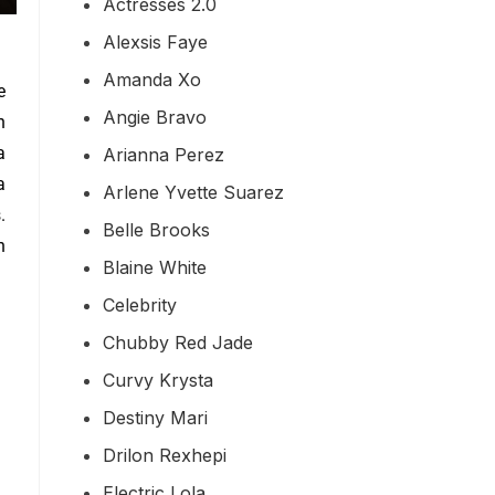
Actresses 2.0
Alexsis Faye
Amanda Xo
e
Angie Bravo
n
a
Arianna Perez
a
Arlene Yvette Suarez
.
Belle Brooks
n
Blaine White
Celebrity
Chubby Red Jade
Curvy Krysta
Destiny Mari
Drilon Rexhepi
Electric Lola