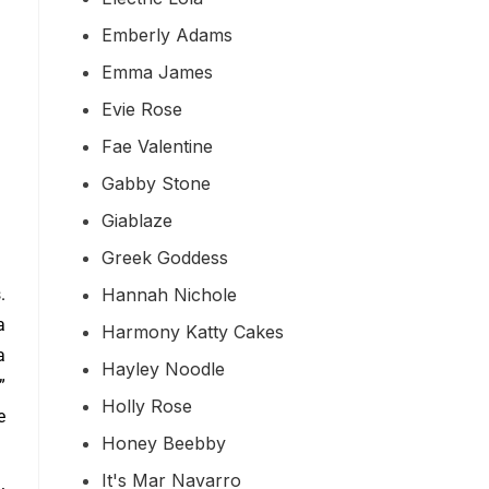
Emberly Adams
Emma James
Evie Rose
Fae Valentine
Gabby Stone
Giablaze
Greek Goddess
Hannah Nichole
.
a
Harmony Katty Cakes
a
Hayley Noodle
”
Holly Rose
e
Honey Beebby
It's Mar Navarro