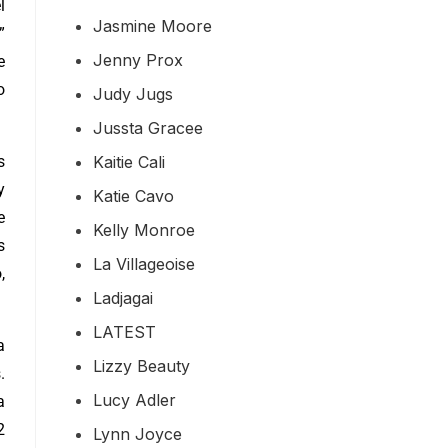
l
Jasmine Moore
”
Jenny Prox
e
o
Judy Jugs
Jussta Gracee
Kaitie Cali
s
y
Katie Cavo
e
Kelly Monroe
s
La Villageoise
,
Ladjagai
LATEST
a
Lizzy Beauty
.
Lucy Adler
a
2
Lynn Joyce