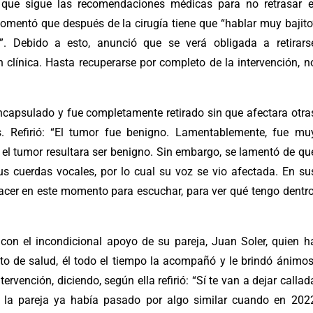
 que sigue las recomendaciones médicas para no retrasar e
comentó que después de la cirugía tiene que “hablar muy bajito
o”.
Debido a esto, anunció que se verá obligada a retirars
clínica. Hasta recuperarse por completo de la intervención, n
ncapsulado y fue completamente retirado sin que afectara otra
s. Refirió: “El tumor fue benigno. Lamentablemente, fue mu
el tumor resultara ser benigno. Sin embargo, se lamentó de qu
 cuerdas vocales, por lo cual su voz se vio afectada. En su
hacer en este momento para escuchar, para ver qué tengo dentro
 con el incondicional apoyo de su pareja, Juan Soler, quien h
to de salud, él todo el tiempo la acompañó y le brindó ánimos
ervención, diciendo, según ella refirió: “Sí te van a dejar callad
 la pareja ya había pasado por algo similar cuando en 202