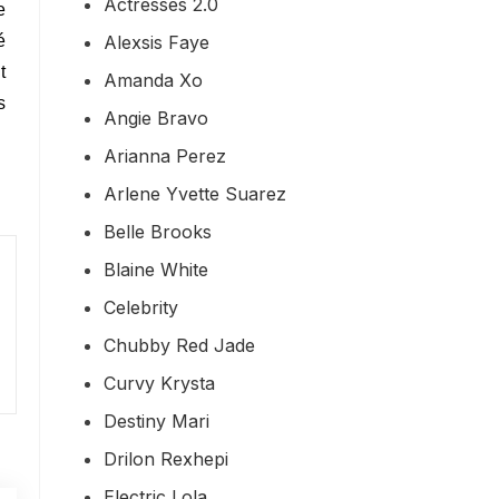
Actresses 2.0
e
Alexsis Faye
é
t
Amanda Xo
s
Angie Bravo
Arianna Perez
Arlene Yvette Suarez
Belle Brooks
Blaine White
Celebrity
Chubby Red Jade
Curvy Krysta
Destiny Mari
Drilon Rexhepi
Electric Lola