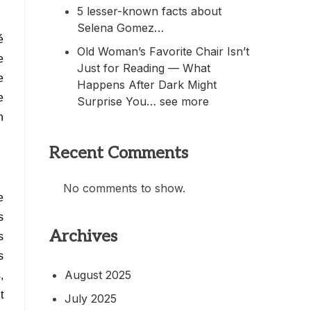
5 lesser-known facts about
Selena Gomez…
é
Old Woman’s Favorite Chair Isn’t
e
Just for Reading — What
e
Happens After Dark Might
e
Surprise You… see more
n
Recent Comments
No comments to show.
e
s
Archives
s
s
August 2025
,
t
July 2025