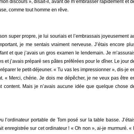
 mon discours », disait-il, avant de m’embrasser rapidement et d
épouse, comme tout homme en rêve.
ison super propre, je lui souriais et l’embrassais joyeusement a
mportant, je me sentais vraiment nerveuse. J’étais encore plu
nfant et que j’avais un gros examen le lendemain. Je m’assurai
 et j’avais préparé ses pâtes préférées pour le dîner. Le jour d
préparer le petit-déjeuner. « Tu vas les impressionner », dis-je e
t. « Merci, chérie. Je dois me dépêcher, je ne veux pas être e
iment content. Mais je n’avais aucune idée que quelque chose d
vu l’ordinateur portable de Tom posé sur la table basse. J’étai
it enregistrée sur cet ordinateur ! « Oh non », ai-je murmuré. « I