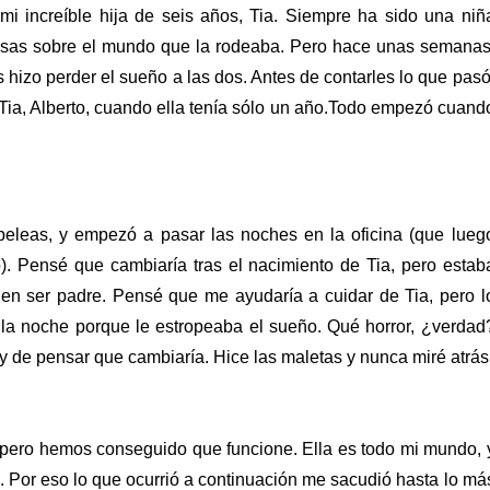
i increíble hija de seis años, Tia. Siempre ha sido una niñ
cosas sobre el mundo que la rodeaba. Pero hace unas semanas
s hizo perder el sueño a las dos.
Antes de contarles lo que pasó
e Tia, Alberto, cuando ella tenía sólo un año.Todo empezó cuand
 peleas, y empezó a pasar las noches en la oficina (que lueg
o). Pensé que cambiaría tras el nacimiento de Tia, pero estab
s en ser padre. Pensé que me ayudaría a cuidar de Tia, pero l
 la noche porque le estropeaba el sueño. Qué horror, ¿verdad
y de pensar que cambiaría. Hice las maletas y nunca miré atrás
a, pero hemos conseguido que funcione. Ella es todo mi mundo, 
z. Por eso lo que ocurrió a continuación me sacudió hasta lo má