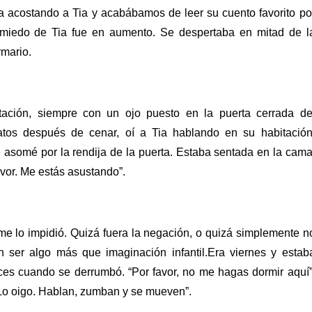
 acostando a Tia y acabábamos de leer su cuento favorito po
l miedo de Tia fue en aumento. Se despertaba en mitad de l
rmario.
tación, siempre con un ojo puesto en la puerta cerrada de
latos después de cenar, oí a Tia hablando en su habitación
 asomé por la rendija de la puerta.
Estaba sentada en la cama
favor. Me estás asustando”.
 me lo impidió. Quizá fuera la negación, o quizá simplemente n
n ser algo más que imaginación infantil.Era viernes y estab
nces cuando se derrumbó.
“Por favor, no me hagas dormir aquí”
 Lo oigo. Hablan, zumban y se mueven”.