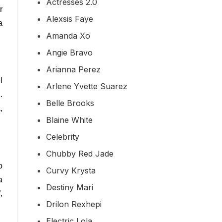
Actresses 2.0
r
Alexsis Faye
a
Amanda Xo
Angie Bravo
Arianna Perez
l
Arlene Yvette Suarez
.
Belle Brooks
,
Blaine White
Celebrity
Chubby Red Jade
o
Curvy Krysta
a
Destiny Mari
,
Drilon Rexhepi
Electric Lola