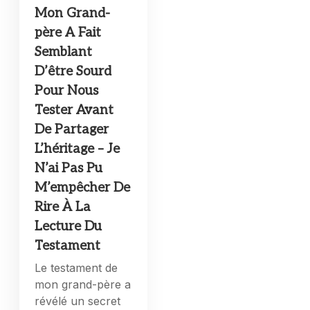
Mon Grand-
père A Fait
Semblant
D’être Sourd
Pour Nous
Tester Avant
De Partager
L’héritage – Je
N’ai Pas Pu
M’empêcher De
Rire À La
Lecture Du
Testament
Le testament de
mon grand-père a
révélé un secret