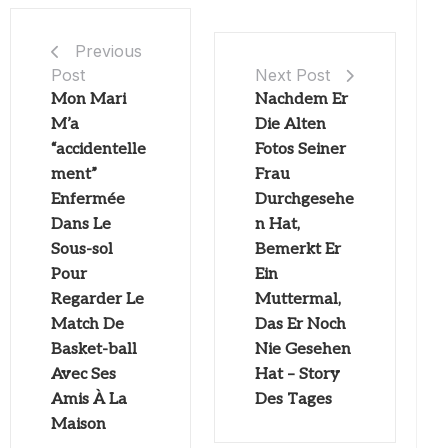
Previous
Post
Next Post
Mon Mari
Nachdem Er
M’a
Die Alten
“accidentelle
Fotos Seiner
ment”
Frau
Enfermée
Durchgesehe
Dans Le
n Hat,
Sous-sol
Bemerkt Er
Pour
Ein
Regarder Le
Muttermal,
Match De
Das Er Noch
Basket-ball
Nie Gesehen
Avec Ses
Hat – Story
Amis À La
Des Tages
Maison