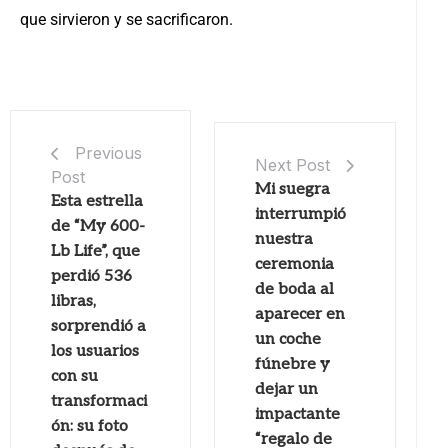
que sirvieron y se sacrificaron.
Previous
Next Post
Post
Mi suegra
Esta estrella
interrumpió
de “My 600-
nuestra
Lb Life”, que
ceremonia
perdió 536
de boda al
libras,
aparecer en
sorprendió a
un coche
los usuarios
fúnebre y
con su
dejar un
transformaci
impactante
ón: su foto
“regalo de