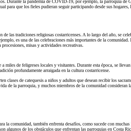
danos. Durante la pandemia de COVID-19, por ejemplo, la parroquia de G
al para que los fieles pudieran seguir participando desde sus hogares,
de las tradiciones religiosas costarricenses. A lo largo del año, se celeb
 ejemplo, es una de las celebraciones más importantes de la comunidad. Es
 procesiones, misas y actividades recreativas.
 a miles de feligreses locales y visitantes. Durante esta época, se lleva
dición profundamente arraigada en la cultura costarricense.
en clases de catequesis a niños y adultos que desean recibir los sacr
 vida de la parroquia, y muchos miembros de la comunidad consideran l
ra la comunidad, también enfrenta desafíos, como sucede con muchas ig
son algunos de los obstáculos que enfrentan las parroquias en Costa Ric