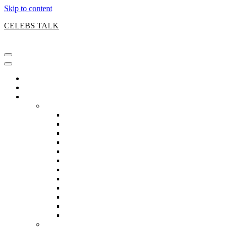
Skip to content
CELEBS TALK
Wednesday, August 5
Home
LATEST
Celebrity
Actresses
Angie Bravo
Arlene Yvette Suarez
Curvy Krysta
Honey Beebby
Jasmine Moore
Judy Jugs
Kaitie Cali
Michele Williams
Minasian Roza
Off Grid Misty
Ruby Peach
Scarlett Rose
Actresses 2.0