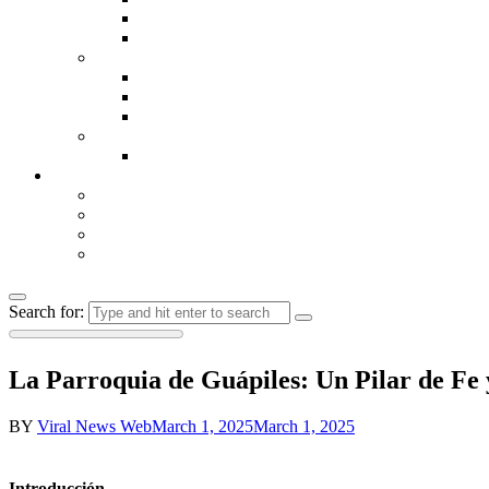
Mar Palacios Navarro
Fae Valentine
France
3 Peace
La Villageoise
Rosine
Latina Actress
It’s Mar Navarro
Random
Mr Le Ministre
Ladjagai
Pasteur glodi ofete
Nick Jackson
Search for:
La Parroquia de Guápiles: Un Pilar de Fe
BY
Viral News Web
March 1, 2025
March 1, 2025
Introducción