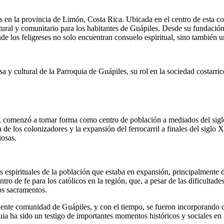
les en la provincia de Limón, Costa Rica. Ubicada en el centro de esta 
ltural y comunitario para los habitantes de Guápiles. Desde su fundación
de los feligreses no solo encuentran consuelo espiritual, sino también 
giosa y cultural de la Parroquia de Guápiles, su rol en la sociedad costar
 comenzó a tomar forma como centro de población a mediados del siglo
 de los colonizadores y la expansión del ferrocarril a finales del siglo
iosas.
s espirituales de la población que estaba en expansión, principalmente d
tro de fe para los católicos en la región, que, a pesar de las dificultad
los sacramentos.
eciente comunidad de Guápiles, y con el tiempo, se fueron incorporando d
ia ha sido un testigo de importantes momentos históricos y sociales en 