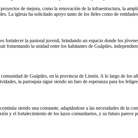
proyectos de mejora, como la renovación de la infraestructura, la amplia
es. La iglesia ha solicitado apoyo tanto de los fieles como de entidad
es fortalecer la pastoral juvenil, brindando un espacio donde los jóvene
guir fomentando la unidad entre los habitantes de Guápiles, independie
comunidad de Guápiles, en la provincia de Limón. A lo largo de los años
actividades, la parroquia sigue siendo un faro de esperanza para los feli
ontinúa siendo una constante, adaptándose a las necesidades de la comu
flexión y el fortalecimiento de los lazos comunitarios, y su futuro parec