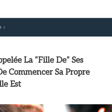
m
ppelée La “Fille De” Ses
 De Commencer Sa Propre
le Est