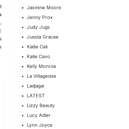
t
Jasmine Moore
a
Jenny Prox
,
Judy Jugs
c
Jussta Gracee
s
Kaitie Cali
u
Katie Cavo
Kelly Monroe
La Villageoise
Ladjagai
LATEST
Lizzy Beauty
Lucy Adler
Lynn Joyce