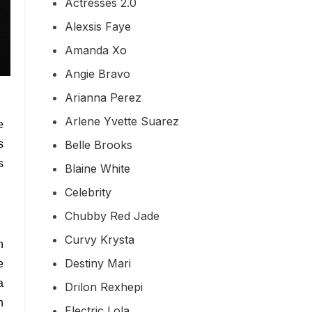
Actresses 2.0
Alexsis Faye
Amanda Xo
Angie Bravo
Arianna Perez
Arlene Yvette Suarez
e
Belle Brooks
s
s
Blaine White
Celebrity
Chubby Red Jade
Curvy Krysta
n
Destiny Mari
e
a
Drilon Rexhepi
n
Electric Lola