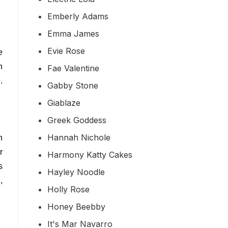
Emberly Adams
Emma James
Evie Rose
e
n
Fae Valentine
.
Gabby Stone
Giablaze
Greek Goddess
Hannah Nichole
n
r
Harmony Katty Cakes
s
Hayley Noodle
,
Holly Rose
Honey Beebby
It's Mar Navarro