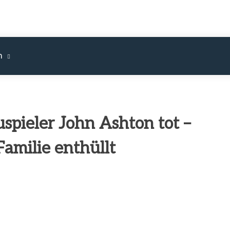
m
uspieler John Ashton tot –
amilie enthüllt