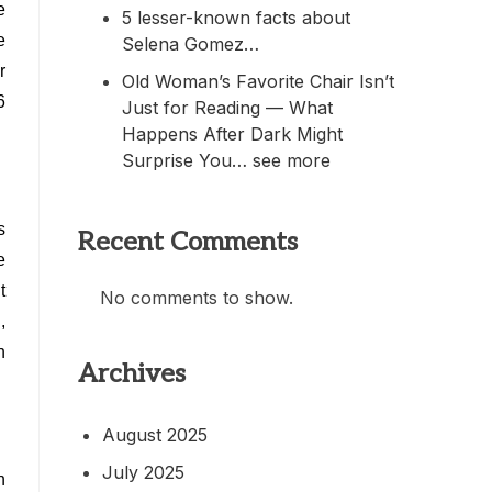
e
5 lesser-known facts about
e
Selena Gomez…
r
Old Woman’s Favorite Chair Isn’t
6
Just for Reading — What
Happens After Dark Might
Surprise You… see more
s
Recent Comments
e
t
No comments to show.
,
h
Archives
August 2025
July 2025
n