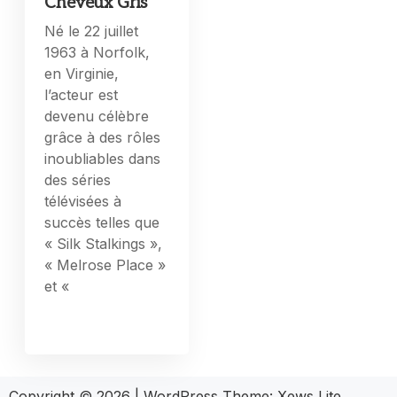
Cheveux Gris
Né le 22 juillet
1963 à Norfolk,
en Virginie,
l’acteur est
devenu célèbre
grâce à des rôles
inoubliables dans
des séries
télévisées à
succès telles que
« Silk Stalkings »,
« Melrose Place »
et «
Copyright © 2026
|
WordPress Theme:
Xews Lite