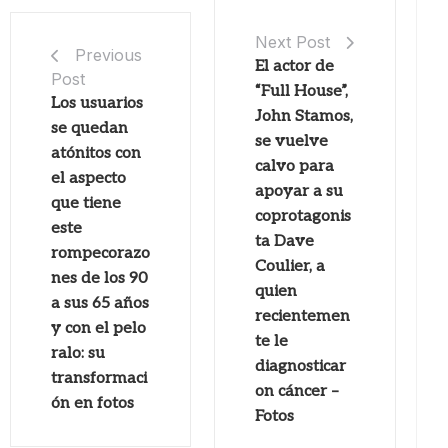
Next Post
Previous
El actor de
Post
“Full House”,
Los usuarios
John Stamos,
se quedan
se vuelve
atónitos con
calvo para
el aspecto
apoyar a su
que tiene
coprotagonis
este
ta Dave
rompecorazo
Coulier, a
nes de los 90
quien
a sus 65 años
recientemen
y con el pelo
te le
ralo: su
diagnosticar
transformaci
on cáncer –
ón en fotos
Fotos