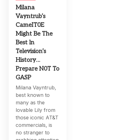
Milana
Vayntrub’s
CameIT0E
Might Be The
Best ln
Television’s
History…
Prepare N0T To
GASP
Milana Vayntrub,
best known to
many as the
lovable Lily from
those iconic AT&T
commercials, is
no stranger to
grabbing attention