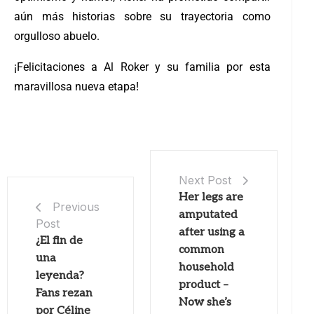
aún más historias sobre su trayectoria como
orgulloso abuelo.
¡Felicitaciones a Al Roker y su familia por esta
maravillosa nueva etapa!
Next Post
Her legs are
Previous
amputated
Post
after using a
¿El fin de
common
una
household
leyenda?
product –
Fans rezan
Now she’s
por Céline