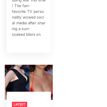
! The fan-
favorite TV perso
nality wowed soci
al media after shar
ing a sun-
soaked bikini sn
LATEST