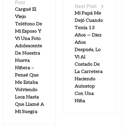
Post
Next Post
Cargué El
Mi Papá Me
Viejo
Dejó Cuando
Teléfono De
Tenía 13
Mi Esposo Y
Años — Diez
Vi Una Foto
Años
Adolescente
Después, Lo
De Nuestra
Vi Al
Nueva
Costado De
Niñera –
La Carretera
Pensé Que
Haciendo
Me Estaba
Autostop
Volviendo
Con Una
Loca Hasta
Niña
Que Llamé A
Mi Suegra